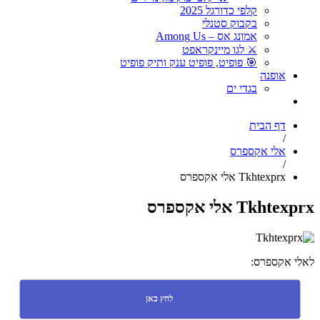
קלפי כדורגל 2025
בקבוק סטנלי
אמונג אס – Among Us
⚔️ לגו מיינקראפט
🎯 פופיט, פופיט ענק ותיק פופיט
אופנה
בגדי ים
דף הבית
/
אלי אקספרס
/
Tkhtexprx אלי אקספרס
Tkhtexprx אלי אקספרס
לאלי אקספרס:
לחץ כאן