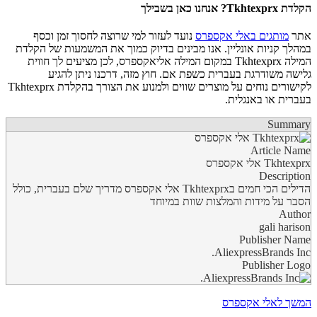
הקלדת
Tkhtexprx
? אנחנו כאן בשבילך
אתר
מותגים באלי אקספרס
נועד לעזור למי שרוצה לחסוך זמן וכסף
במהלך קניות אונליין. אנו מבינים בדיוק כמוך את המשמעות של הקלדת
המילה
Tkhtexprx
במקום המילה אליאקספרס, לכן מציעים לך חווית
גלישה משודרגת בעברית כשפת אם. חוץ מזה, דרכנו ניתן להגיע
לקישורים נוחים על מוצרים שווים ולמנוע את הצורך בהקלדת
Tkhtexprx
בעברית או באנגלית.
Summary
Article Name
Tkhtexprx אלי אקספרס
Description
הדילים הכי חמים בTkhtexprx אלי אקספרס מדריך שלם בעברית, כולל
הסבר על מידות והמלצות שוות במיוחד
Author
gali harison
Publisher Name
AliexpressBrands Inc.
Publisher Logo
המשך לאלי אקספרס