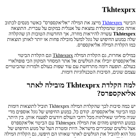
Tkhtexprx
הביטוי
Tkhtexprx
מייצג את המילה “אליאקספרס” כאשר מנסים לכתוב
אותה בזמן שהמקלדת נמצאת על אנגלית במקום על עברית. התוצאה
Tkhtexprx
עשויה להיראות מוזרה, אך החדשות הטובות הן שהקלדה
שלה במנוע החיפוש של גוגל למשל מובילה פחות או יותר לאותן תוצאות
כמו הקלדת המילה אליאקספרס.
במילים אחרות, גם הקלדת המילה
Tkhtexprx
וגם הקלדת הביטוי
אליאקספרס יובילו את הגולשים אל אתר המסחר המקוון הכי פופולארי
בעולם. תופעה דומה מתרחשת עם עוד שפות בעולם ולמרות שהביטויים
עצמם שונים, הסיבות הטכנולוגיות דומות.
למה הקלדת
Tkhtexprx
מובילה לאתר
אליאקספרס?
יש כמה סיבות לכך שהקלדת המילה
Tkhtexprx
תוביל לתוצאות דומות
כמו הביטוי אליאקספרס. קודם כל, במנוע החיפוש של גוגל אוספים מדי
שניה מיליוני שאילתות מכל רחבי העולם ויודעים לפענח אותן. בין היתר,
במנוע החיפוש מזהים את המילה
Tkhtexprx
עם הביטוי אליאקספרס
אצל גולשים שמכירים מישראל. היות ומטרת העל של מנוע החיפוש של
גוגל הוא להוביל את הגולשים לאתר שאותו הם חיפשו, גם הקלדת המילה