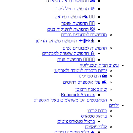
🎮 תחפושת בראול סטארס
🪖 תחפושת חייל לילד
🏴‍☠️ 🦜תחפושת פיראט
👮‍♂️ תחפושת שוטר
😺 תחפושת לתינוקות בנים
תחפושות למבוגרים גברים
🔺⭐🔴☂️ תחפושת משחקי הדיונון
תחפושות למבוגרים נשים
👮 תחפושת שוטרת למבוגרים
🦸‍♂️🦸‍♀️ תחפושת זוגית
עיצוב הבית וטכנולוגיה
ידיות רוכבות למטבח ולארון✨
🏡 הום סטיילינג
🛋️ עלי אקספרס רהיטים
שואב אבק רובוטי
Roborock S5 max
הטאבלטים הכי משתלמים באלי אקספרס
ילדים
בובת לבובו
בראול סטארס
בראול סטארס ציטים
קלפי פוקימון
🔥 קלפי פוקימון נדירים