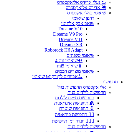
👟 נעלי אדידס אליאקספרס
🎁 אדידס אליאקספרס
שיאומי באלי אקספרס
רחפן שיאומי
שואב אבק אלחוטי
Dreame V10
Dreame V9 Pro
Dreame V11
Dreame XR
Roborock H6 Adapt
שיאומי טלפונים
📲שיאומי נוט 4
📱שיאומי mi5
שיאומי מוצרים חכמים
🛴אביזרים לקורקינט שיאומי
תחפושות
אלי אקספרס תחפושות בזול
תחפושות לילדים בנות
תחפושת חיילת לילדות
👸 תחפושת אינדיאנית
👮 תחפושת שוטרת
🏴‍☠️ תחפושת פיראטית
🦸🏻‍♀️ וונדר וומן תחפושת
תחפושות לילדים בנים