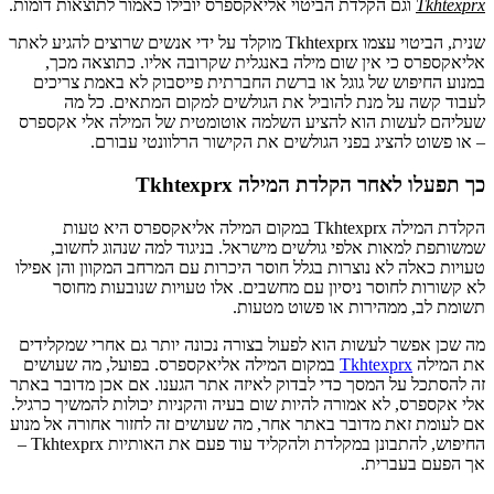
Tkhtexprx
וגם הקלדת הביטוי אליאקספרס יובילו כאמור לתוצאות דומות.
שנית, הביטוי עצמו
Tkhtexprx
מוקלד על ידי אנשים שרוצים להגיע לאתר
אליאקספרס כי אין שום מילה באנגלית שקרובה אליו. כתוצאה מכך,
במנוע החיפוש של גוגל או ברשת החברתית פייסבוק לא באמת צריכים
לעבוד קשה על מנת להוביל את הגולשים למקום המתאים. כל מה
שעליהם לעשות הוא להציע השלמה אוטומטית של המילה אלי אקספרס
– או פשוט להציג בפני הגולשים את הקישור הרלוונטי עבורם.
כך תפעלו לאחר הקלדת המילה
Tkhtexprx
הקלדת המילה
Tkhtexprx
במקום המילה אליאקספרס היא טעות
שמשותפת למאות אלפי גולשים מישראל. בניגוד למה שנהוג לחשוב,
טעויות כאלה לא נוצרות בגלל חוסר היכרות עם המרחב המקוון והן אפילו
לא קשורות לחוסר ניסיון עם מחשבים. אלו טעויות שנובעות מחוסר
תשומת לב, ממהירות או פשוט מטעות.
מה שכן אפשר לעשות הוא לפעול בצורה נכונה יותר גם אחרי שמקלידים
את המילה
Tkhtexprx
במקום המילה אליאקספרס. בפועל, מה שעושים
זה להסתכל על המסך כדי לבדוק לאיזה אתר הגענו. אם אכן מדובר באתר
אלי אקספרס, לא אמורה להיות שום בעיה והקניות יכולות להמשיך כרגיל.
אם לעומת זאת מדובר באתר אחר, מה שעושים זה לחזור אחורה אל מנוע
החיפוש, להתבונן במקלדת ולהקליד עוד פעם את האותיות
Tkhtexprx
–
אך הפעם בעברית.