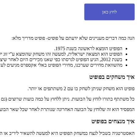
לחץ כאן
הנה כמה דברים מעניינים שלא ידעתם על פופיט- פופיט מדריך מלא:
הפופיט הומצא לראשונה בשנת 1975.
הפופיט הוא המצאה ישראלית, למעשה זהו משחק שהומצא ע”י זוג י
בשנת 2012, הגיע הפופיט לגרסתו כפי שאנו מכירים היום לאחר שיצרו אותו מסיליקון, שנתן את האפשרות לשחק בו בקלות!
מהשוואת מחירים שערכנו, מחירי הפופיט באלי אקספרס מגיעים לעד כ 60% פחות ממחירי הפופיט בחנויות בי
איך משחקים בפופיט
פופיט הוא משחק שניתן לשחק בו עם 2 משתתפים או יותר.
כל משתתף בתורו לוחץ על הבועות. ניתן ללחוץ על כמה בועות שרוצים (ג
המפסיד הוא זה שלוחץ על הבועה האחרונה שנותרת לאחר שכל שאר הבועות
איך מנצחים בפופיט
האסטרטגיה בשביל לנצח במשחק הפופיט היא למעשה להשאיר ליריב או הירי