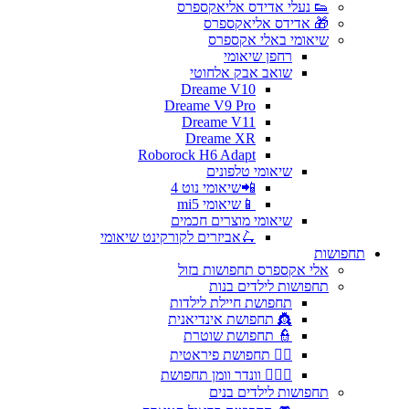
👟 נעלי אדידס אליאקספרס
🎁 אדידס אליאקספרס
שיאומי באלי אקספרס
רחפן שיאומי
שואב אבק אלחוטי
Dreame V10
Dreame V9 Pro
Dreame V11
Dreame XR
Roborock H6 Adapt
שיאומי טלפונים
📲שיאומי נוט 4
📱שיאומי mi5
שיאומי מוצרים חכמים
🛴אביזרים לקורקינט שיאומי
תחפושות
אלי אקספרס תחפושות בזול
תחפושות לילדים בנות
תחפושת חיילת לילדות
👸 תחפושת אינדיאנית
👮 תחפושת שוטרת
🏴‍☠️ תחפושת פיראטית
🦸🏻‍♀️ וונדר וומן תחפושת
תחפושות לילדים בנים