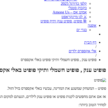
קלפי כדורגל 2025
בקבוק סטנלי
אמונג אס – Among Us
⚔️ לגו מיינקראפט
🎯 פופיט, פופיט ענק ותיק פופיט
אופנה
בגדי ים
דף הבית
/
אלי אקספרס ילדים
/
פופיט ענק , פופיט חשמלי ותיקי פופיט באלי אקספרס
פופיט ענק , פופיט חשמלי ותיקי פופיט באלי אק
פופיט – המשחק שמשגע את המדינה, עכשיו באלי אקספרס בזיל הזול.
אז אם אתם מחפשים לקנות פופיט או פופיט ענק לילדים, הגעתם למקום הנכ
למחיר הטוב ביותר: