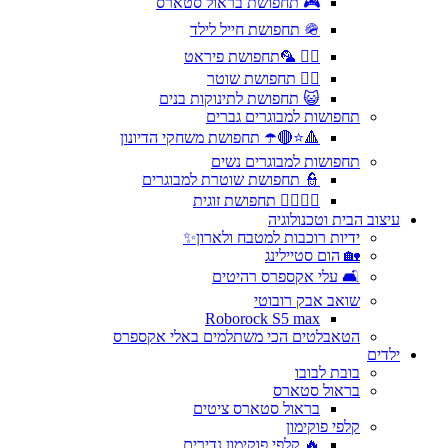
🎮 תחפושת בראול סטארס
🪖 תחפושת חייל לילד
🏴‍☠️ 🦜תחפושת פיראט
👮‍♂️ תחפושת שוטר
😺 תחפושת לתינוקות בנים
תחפושות למבוגרים גברים
🔺⭐🔴☂️ תחפושת משחקי הדיונון
תחפושות למבוגרים נשים
👮 תחפושת שוטרת למבוגרים
🦸‍♂️🦸‍♀️ תחפושת זוגית
עיצוב הבית וטכנולוגיה
ידיות רוכבות למטבח ולארון✨
🏡 הום סטיילינג
🛋️ עלי אקספרס רהיטים
שואב אבק רובוטי
Roborock S5 max
הטאבלטים הכי משתלמים באלי אקספרס
ילדים
בובת לבובו
בראול סטארס
בראול סטארס ציטים
קלפי פוקימון
🔥 קלפי פוקימון נדירים