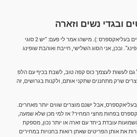
 ובגדי נשים וזארה
עוד נושא חביב עליי במיוחד הוא כמובן מוצרי נשים בעליאקספרס :). מישהו אמר לי פעם: “יש 2 סוגי
נג”. ובכן, אני הסוג השלישי, חייבת ואוהבת שופינג
בל גם לעשות לעצמך כוס קפה טוב, לשבת בכיף עם הלפ
רים שרק מתחננים שתקני אותם, ולקנות בגרושים, זה
בעליאקספרס, אבל ישנם מוצרים שווים יותר מאחרים.
קספרס בפחות מחצי המחיר? אז למי מכן שלא שמעה,
מועות עובדת ביחד עם זארה או יותר נכון, מספקת
רות את אותן הפריטים שאתן רואות בחנויות במחירים