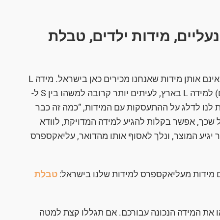
ליים, מידות ילדים, טבלת
למי שלא יודע, המידות המופיעות בעליאקספרס אינם אותן מידות שאנחנו מכירים כאן בישראל. מידה L
בעליאקספרס אינה דומה כלל (ב 99% מהמקרים) למידה L בארץ, לעיתים יותר קרובה למשהו בין S ל-
מת לנו לדלג על ההתעסקות עם המידות, “כמה זה כבר
 וחבל שכך, אפשר בקלות להגיע למידה המדויקת, לוודא
יגיע המוצר, ונלך לאסוף אותו מהדואר, עליאקספרס
ם מידות מעליאקספרס למידות שלנו בישראל:
טבלת
או את המידה הנכונה עבורכם. אם תגללו קצת למטה