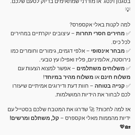
בסגנון וינטג’ או מודרני שמתאימים בדיוק לטעם שלכם.
💡
למה לקנות באלי אקספרס?
✅
מחירים חסרי תחרות
– עיצובים יוקרתיים במחירים
לכל כיס.
✅
מבחר אינסופי
– אלפי דגמים, גימורים וחומרים כמו
נירוסטה, אלומיניום, פליז ואפילו עץ טבעי.
✅
משלוחים משתלמים
– אפשר למצוא הצעות עם
משלוח חינם
או
משלוח מהיר במיוחד
!
✅
קנייה בטוחה
– חוות דעת ודירוגים אמיתיים שיעזרו
לכם לבחור את הידיות המושלמות.
אז למה לחכות? 🚀 שדרגו את המטבח שלכם בסטייל עם
ידיות מהממות מאלי אקספרס –
קל, משתלם ומרשים!
🏡💖