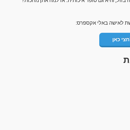
בזול, והיא גם סופר איכותית. אז למה אתן מחכות?
שת לאישה באלי אקספרס:
חצי כאן
ת