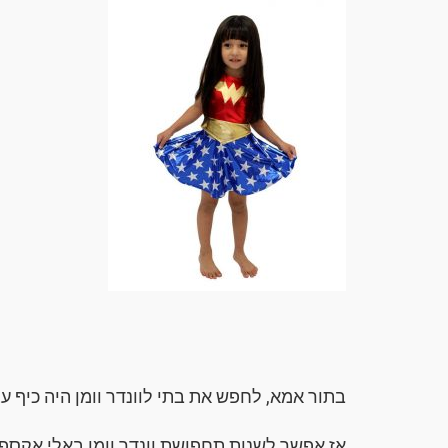
בתור אמא, לחפש את בתי לוונדר וומן היה כיף ע
אז אפשר לשנות תחפושת וונדר וומן באלי אקספר